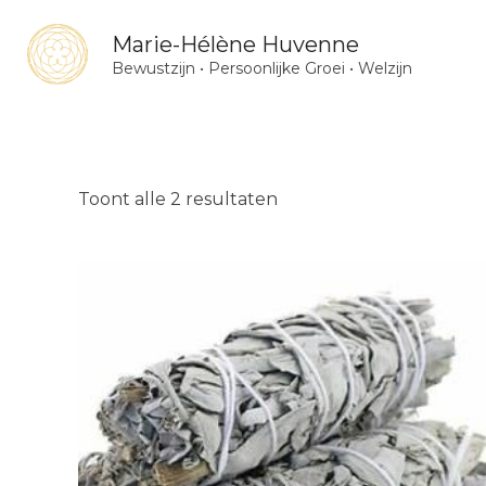
Ga
Marie-Hélène Huvenne
naar
Bewustzijn • Persoonlijke Groei • Welzijn
de
inhoud
Gesorteerd
Toont alle 2 resultaten
op
nieuwste