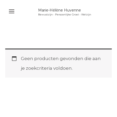
Ga
Marie-Hélène Huvenne
naar
Bewustzijn • Persoonlijke Groei • Welzijn
Main
de
Menu
inhoud
u
akelen
u
Geen producten gevonden die aan
akelen
je zoekcriteria voldoen.