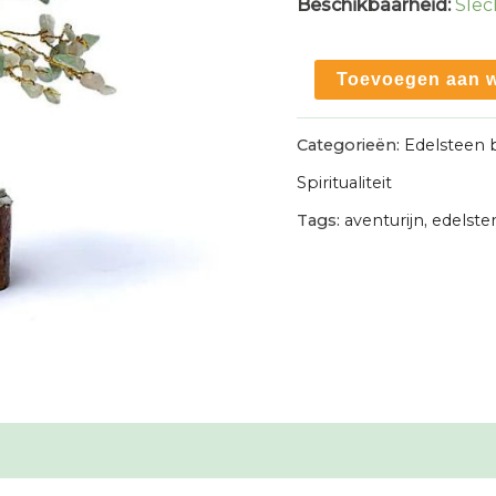
Beschikbaarheid:
Slec
Groene
Toevoegen aan 
aventurijn
Categorieën:
Edelsteen
edelsteen
Spiritualiteit
boom
Tags:
aventurijn
,
edelste
op
neemhout
voet
-
18cm
aantal