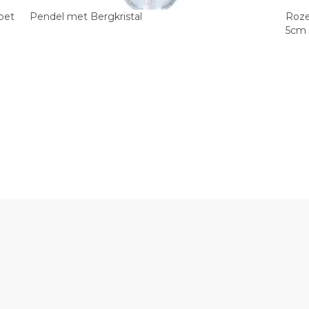
oet
Pendel met Bergkristal
Roze
5cm