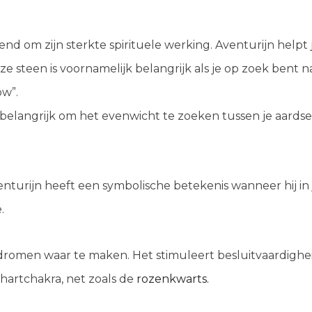
 om zijn sterkte spirituele werking. Aventurijn helpt je
eze steen is voornamelijk belangrijk als je op zoek bent
ow”.
t belangrijk om het evenwicht te zoeken tussen je aardse zi
urijn heeft een symbolische betekenis wanneer hij in je
.
dromen waar te maken. Het stimuleert besluitvaardighei
 hartchakra, net zoals de
rozenkwarts.