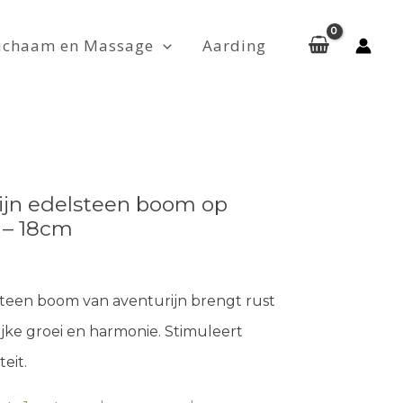
ichaam en Massage
Aarding
ijn edelsteen boom op
 – 18cm
teen boom van aventurijn brengt rust
lijke groei en harmonie. Stimuleert
teit.