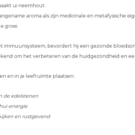
maakt ui neemhout.
angename aroma als zijn medicinale en metafysische e
e groei.
et immuunsysteem, bevordert hij een gezonde bloedsoml
 bekend om het verbeteren van de huidgezondheid en een 
 en in je leefruimte plaatsen:
en de edelstenen
hui-energie
kijken en rustgevend