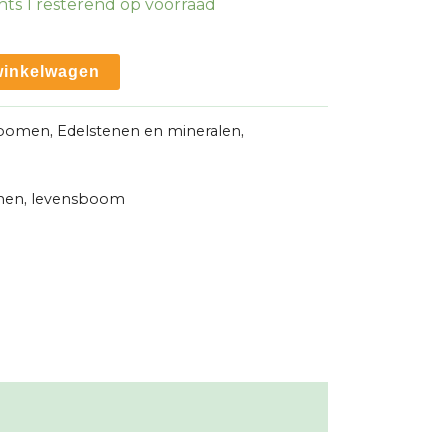
hts 1 resterend op voorraad
winkelwagen
 bomen
,
Edelstenen en mineralen
,
nen
,
levensboom