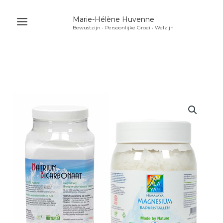
Ga
Marie-Hélène Huvenne
naar
Bewustzijn • Persoonlijke Groei • Welzijn
Main
de
Menu
inhoud
u
akelen
u
akelen