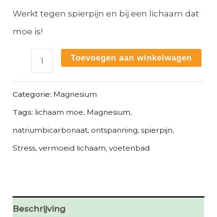
Werkt tegen spierpijn en bij een lichaam dat
moe is!
Magnesium
Toevoegen aan winkelwagen
pakket
2
Categorie:
Magnesium
aantal
Tags:
lichaam moe
,
Magnesium
,
natriumbicarbonaat
,
ontspanning
,
spierpijn
,
Stress
,
vermoeid lichaam
,
voetenbad
Beschrijving