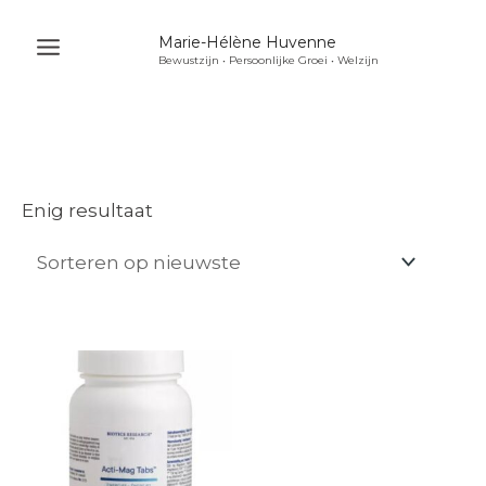
Ga
Marie-Hélène Huvenne
naar
Bewustzijn • Persoonlijke Groei • Welzijn
Main
de
Menu
inhoud
u
akelen
u
Enig resultaat
akelen