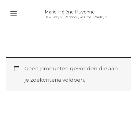
Ga
Marie-Hélène Huvenne
naar
Bewustzijn • Persoonlijke Groei • Welzijn
Main
de
Menu
inhoud
u
akelen
u
Geen producten gevonden die aan
akelen
je zoekcriteria voldoen.