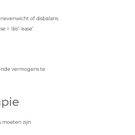
n onevenwicht of disbalans
= ‘dis’-‘ease’.
ezende vermogens te
apie
s moeten zijn: