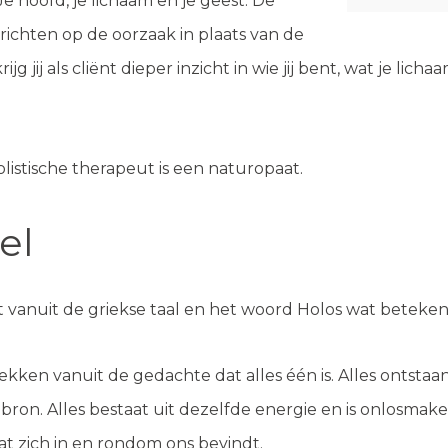
e hoofd, je lichaam en je geest. De
 richten op de oorzaak in plaats van de
 jij als cliënt dieper inzicht in wie jij bent, wat je licha
istische therapeut is een naturopaat.
el
 vanuit de griekse taal en het woord Holos wat betekent
rekken vanuit de gedachte dat alles één is. Alles ontsta
bron. Alles bestaat uit dezelfde energie en is onlosmake
t zich in en rondom ons bevindt.