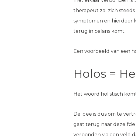
met elkaar verbonden is. J
therapeut zal zich steeds
symptomen en hierdoor krijg
terug in balans komt.
Een voorbeeld van een hol
Holos = He
Het woord holistisch komt
De idee is dus om te vert
gaat terug naar dezelfde 
verbonden via een veld da