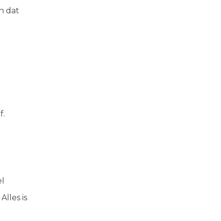
n dat
f.
el
Alles is