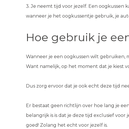
3. Je neemt tijd voor jezelf. Een oogkussen k
wanneer je het oogkussentje gebruik, je a
Hoe gebruik je ee
Wanneer je een oogkussen wilt gebruiken, m
Want namelijk, op het moment dat je kiest vo
Dus zorg ervoor dat je ook echt deze tijd ne
Er bestaat geen richtlijn over hoe lang je e
belangrijk is is dat je deze tijd exclusief voor
goed! Zolang het echt voor jezelf is.