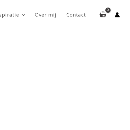
spiratie
Over mij
Contact