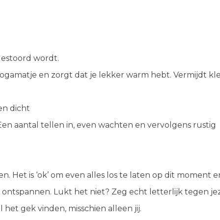
gestoord wordt.
 yogamatje en zorgt dat je lekker warm hebt. Vermijdt kle
en dicht
Een aantal tellen in, even wachten en vervolgens rustig
 Het is ‘ok’ om even alles los te laten op dit moment en
ontspannen. Lukt het niet? Zeg echt letterlijk tegen je
 het gek vinden, misschien alleen jij.