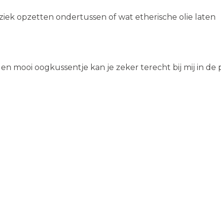
ziek opzetten ondertussen of wat etherische olie laten
 mooi oogkussentje kan je zeker terecht bij mij in de p