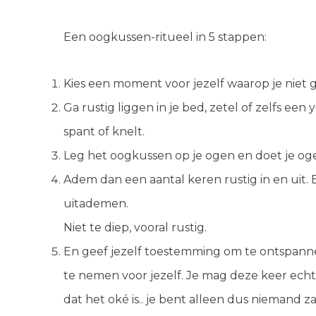
Een oogkussen-ritueel in 5 stappen:
Kies een moment voor jezelf waarop je niet 
Ga rustig liggen in je bed, zetel of zelfs een
spant of knelt.
Leg het oogkussen op je ogen en doet je og
Adem dan een aantal keren rustig in en uit. 
uitademen.
Niet te diep, vooral rustig.
En geef jezelf toestemming om te ontspannen.
te nemen voor jezelf. Je mag deze keer echt 
dat het oké is.. je bent alleen dus niemand zal