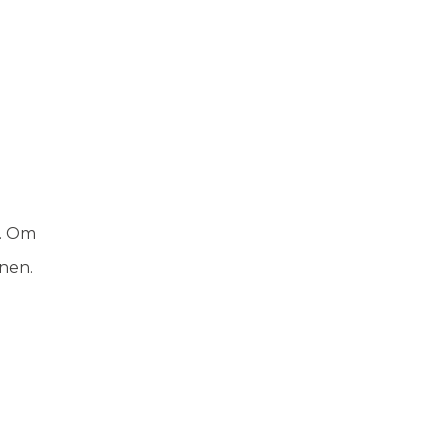
n. Om
nen.
e