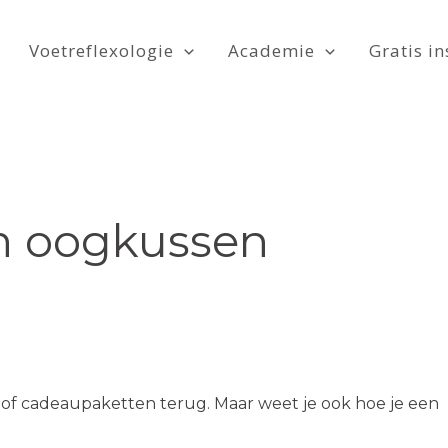
Voetreflexologie
Academie
Gratis in
n oogkussen
 of cadeaupaketten terug. Maar weet je ook hoe je een