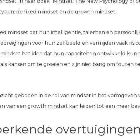
dset’ in haar boek “Mindset: The New Psychology of Suc
ypen: de fixed mindset en de growth mindset.
mindset dat hun intelligentie, talenten en persoonlijk
dreigingen voor hun zelfbeeld en vermijden vaak risico’s
dset het idee dat hun capaciteiten ontwikkeld kunne
ls kansen om te groeien en zijn niet bang om fouten te
zicht geboden in de rol van mindset in het vormgeven v
en van een growth mindset kan leiden tot een meer bev
perkende overtuiginge