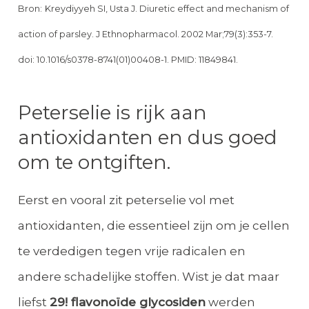
Bron:
Kreydiyyeh SI, Usta J. Diuretic effect and mechanism of
action of parsley. J Ethnopharmacol. 2002 Mar;79(3):353-7.
doi: 10.1016/s0378-8741(01)00408-1. PMID: 11849841.
Peterselie is rijk aan
antioxidanten en dus goed
om te ontgiften.
Eerst en vooral zit peterselie vol met
antioxidanten, die essentieel zijn om je cellen
te verdedigen tegen vrije radicalen en
andere schadelijke stoffen. Wist je dat maar
liefst
29! flavonoïde glycosiden
werden