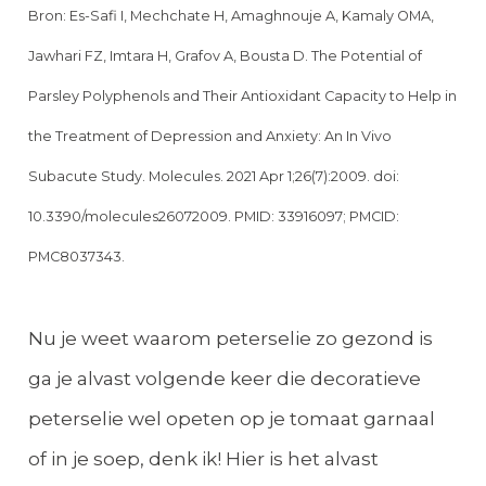
Bron: Es-Safi I, Mechchate H, Amaghnouje A, Kamaly OMA,
Jawhari FZ, Imtara H, Grafov A, Bousta D. The Potential of
Parsley Polyphenols and Their Antioxidant Capacity to Help in
the Treatment of Depression and Anxiety: An In Vivo
Subacute Study. Molecules. 2021 Apr 1;26(7):2009. doi:
10.3390/molecules26072009. PMID: 33916097; PMCID:
PMC8037343.
Nu je weet waarom peterselie zo gezond is
ga je alvast volgende keer die decoratieve
peterselie wel opeten op je tomaat garnaal
of in je soep, denk ik! Hier is het alvast