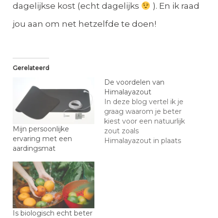
dagelijkse kost (echt dagelijks
). En ik raad
jou aan om net hetzelfde te doen!
Gerelateerd
De voordelen van
Himalayazout
In deze blog vertel ik je
graag waarom je beter
kiest voor een natuurlijk
Mijn persoonlijke
zout zoals
ervaring met een
Himalayazout in plaats
aardingsmat
van voor gewoon
keukenzout. De natuur
voorzien ons in wat we
nodig hebben, als we
maar willen luisteren
natuurlijk. Waar komt
Himalayazout vandaan?
Is biologisch echt beter