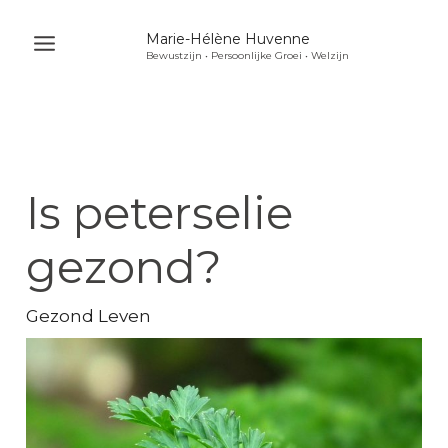
Ga
Marie-Hélène Huvenne
naar
Bewustzijn • Persoonlijke Groei • Welzijn
Main
de
Menu
inhoud
u
akelen
u
Is peterselie
akelen
u
gezond?
akelen
Gezond Leven