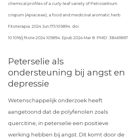
chemical profiles of a curly-leaf variety of Petroselinum
crispum (Apiaceae), a food and medicinal aromatic herb.
Fitoterapia. 2024 Jun;175:105894. doi:
10.1016/j.fitote.2024.105894. Epub 2024 Mar 8. PMID: 38461867.
Peterselie als
ondersteuning bij angst en
depressie
Wetenschappelijk onderzoek heeft
aangetoond dat de polyfenolen zoals
quercitine, in peterselie een positieve
werking hebben bij angst. Dit komt door de