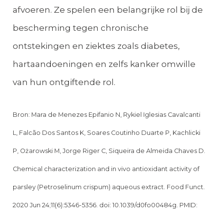
afvoeren. Ze spelen een belangrijke rol bij de
bescherming tegen chronische
ontstekingen en ziektes zoals diabetes,
hartaandoeningen en zelfs kanker omwille
van hun ontgiftende rol.
Bron: Mara de Menezes Epifanio N, Rykiel Iglesias Cavalcanti
L, Falcão Dos Santos K, Soares Coutinho Duarte P, Kachlicki
P, Ożarowski M, Jorge Riger C, Siqueira de Almeida Chaves D.
Chemical characterization and in vivo antioxidant activity of
parsley (Petroselinum crispum) aqueous extract. Food Funct.
2020 Jun 24;11(6):5346-5356. doi: 10.1039/d0fo00484g. PMID: