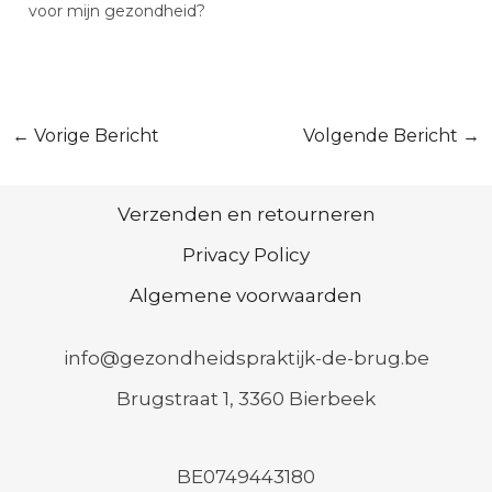
Himalayazout wordt
voor mijn gezondheid?
ontgonnen in een van
de oudste…
Bericht
←
Vorige Bericht
Volgende Bericht
→
navigatie
Verzenden en retourneren
Privacy Policy
Algemene voorwaarden
info@gezondheidspraktijk-de-brug.be
Brugstraat 1, 3360 Bierbeek
BE0749443180