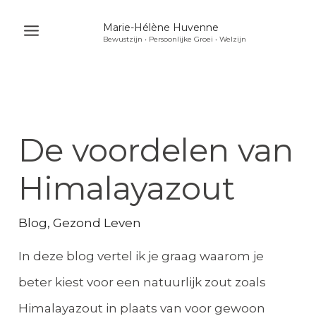
Ga
Marie-Hélène Huvenne
naar
Bewustzijn • Persoonlijke Groei • Welzijn
Main
de
Menu
inhoud
u
akelen
u
De voordelen van
akelen
u
Himalayazout
akelen
Blog
,
Gezond Leven
In deze blog vertel ik je graag waarom je
beter kiest voor een natuurlijk zout zoals
Himalayazout in plaats van voor gewoon