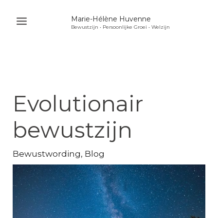
Ga
Marie-Hélène Huvenne
naar
Bewustzijn • Persoonlijke Groei • Welzijn
Main
de
Menu
inhoud
u
akelen
u
Evolutionair
akelen
u
bewustzijn
akelen
Bewustwording
,
Blog