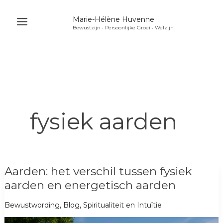
Ga
Marie-Hélène Huvenne
naar
Bewustzijn • Persoonlijke Groei • Welzijn
Main
de
Menu
inhoud
u
akelen
u
fysiek aarden
akelen
u
akelen
Aarden: het verschil tussen fysiek
aarden en energetisch aarden
Bewustwording
,
Blog
,
Spiritualiteit en Intuïtie