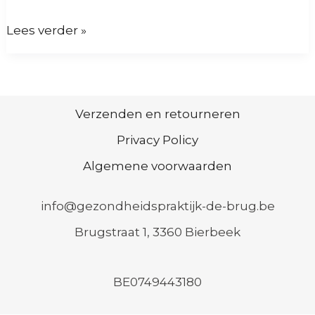
Aarden:
Lees verder »
het
verschil
tussen
Verzenden en retourneren
fysiek
Privacy Policy
aarden
Algemene voorwaarden
en
info@gezondheidspraktijk-de-brug.be
energetisch
Brugstraat 1, 3360 Bierbeek
aarden
BE0749443180