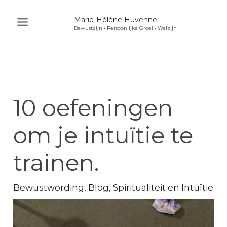
Ga
Marie-Hélène Huvenne
naar
Bewustzijn • Persoonlijke Groei • Welzijn
Main
de
Menu
inhoud
u
akelen
u
10 oefeningen
akelen
u
om je intuïtie te
akelen
trainen.
Bewustwording
,
Blog
,
Spiritualiteit en Intuïtie