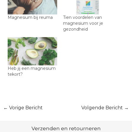
Magnesium bij reuma
Tien voordelen van
magnesium voor je
gezondheid
Heb jij een magnesium
tekort?
Bericht
←
Vorige Bericht
Volgende Bericht
→
navigatie
Verzenden en retourneren