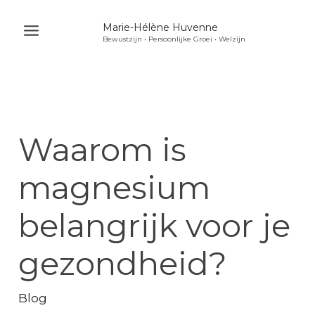
Ga
Marie-Hélène Huvenne
naar
Bewustzijn • Persoonlijke Groei • Welzijn
Main
de
Menu
inhoud
u
akelen
u
Waarom is
akelen
u
magnesium
akelen
belangrijk voor je
gezondheid?
Blog