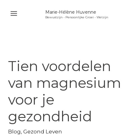
Ga
Marie-Hélène Huvenne
naar
Bewustzijn • Persoonlijke Groei • Welzijn
Main
de
Menu
inhoud
u
akelen
u
Tien voordelen
akelen
u
van magnesium
akelen
voor je
gezondheid
Blog
,
Gezond Leven