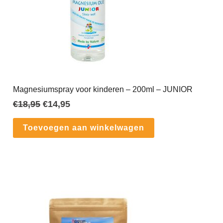
Magnesiumspray voor kinderen – 200ml – JUNIOR
Oorspronkelijke
Huidige
€
18,95
€
14,95
prijs
prijs
was:
is:
Toevoegen aan winkelwagen
€18,95.
€14,95.