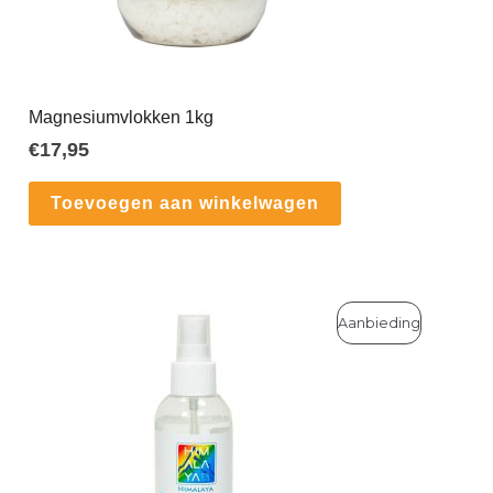
Magnesiumvlokken 1kg
€
17,95
Toevoegen aan winkelwagen
Product
Aanbieding
In
De
Uitverkoo