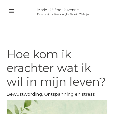
Ga
Marie-Hélène Huvenne
naar
Bewustzijn • Persoonlijke Groei • Welzijn
Main
de
Menu
inhoud
u
akelen
u
Hoe kom ik
akelen
u
erachter wat ik
akelen
wil in mijn leven?
Bewustwording
,
Ontspanning en stress