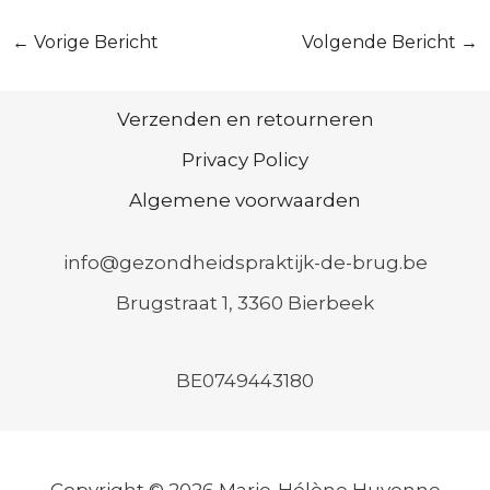
Bericht
←
Vorige Bericht
Volgende Bericht
→
navigatie
Verzenden en retourneren
Privacy Policy
Algemene voorwaarden
info@gezondheidspraktijk-de-brug.be
Brugstraat 1, 3360 Bierbeek
BE0749443180
Copyright © 2026 Marie-Hélène Huvenne