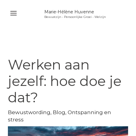
Ga
Marie-Hélène Huvenne
naar
Bewustzijn • Persoonlijke Groei • Welzijn
Main
de
Menu
inhoud
u
akelen
u
Werken aan
akelen
u
jezelf: hoe doe je
akelen
dat?
Bewustwording
,
Blog
,
Ontspanning en
stress