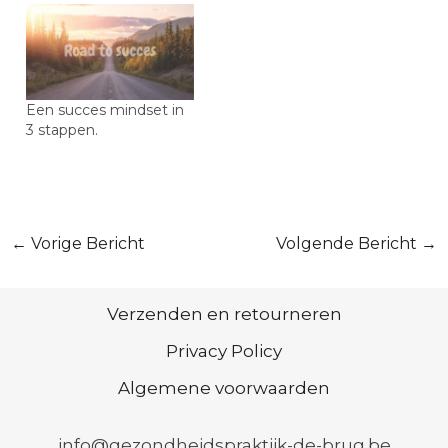
Een succes mindset in
3 stappen.
Bericht
←
Vorige Bericht
Volgende Bericht
→
navigatie
Verzenden en retourneren
Privacy Policy
Algemene voorwaarden
info@gezondheidspraktijk-de-brug.be