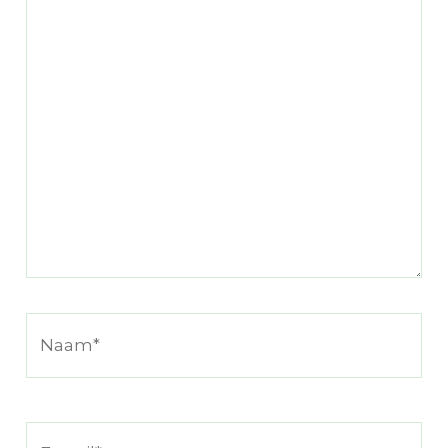
hier...
Naam*
E-