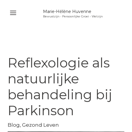
Ga
Marie-Hélène Huvenne
naar
Bewustzijn • Persoonlijke Groei • Welzijn
Main
de
Menu
inhoud
u
akelen
u
Reflexologie als
akelen
u
natuurlijke
akelen
behandeling bij
Parkinson
Blog
,
Gezond Leven