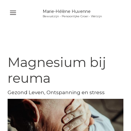
Ga
Marie-Hélène Huvenne
naar
Bewustzijn • Persoonlijke Groei • Welzijn
Main
de
Menu
inhoud
u
akelen
u
Magnesium bij
akelen
u
reuma
akelen
Gezond Leven
,
Ontspanning en stress